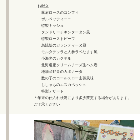
お献立
豚肩ロースのコンフィ
ポルペッティーニ
特製キッシュ
タンドリーチキンタータン風
特製ローストビーフ
烏賊飯のガランティーヌ風
モルタデッラと人参ラペなます風
小海老のカクテル
北海道産クリームチーズ生ハム巻
地場産野菜のカポナータ
数の子のコールスロー山葵風味
ししゃものエスカベッシュ
特製デザート
＊年末の仕入れ状況により多少変更する場合があります。
ご了承ください