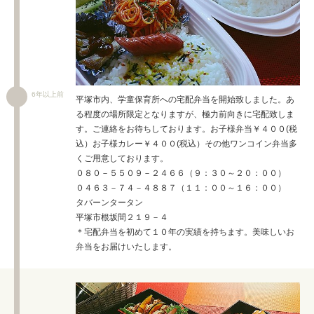
6年以上前
平塚市内、学童保育所への宅配弁当を開始致しました。あ
る程度の場所限定となりますが、極力前向きに宅配致しま
す。ご連絡をお待ちしております。お子様弁当￥４００(税
込）お子様カレー￥４００(税込）その他ワンコイン弁当多
くご用意しております。
０８０－５５０９－２４６６（９：３０～２０：００）
０４６３－７４－４８８７（１１：００～１６：００）
タバーンタータン
平塚市根坂間２１９－４
＊宅配弁当を初めて１０年の実績を持ちます。美味しいお
弁当をお届けいたします。