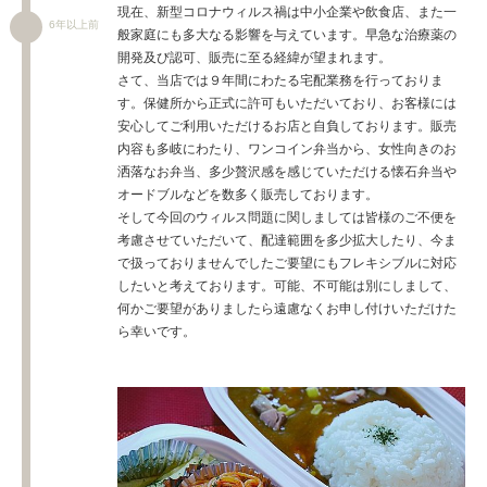
現在、新型コロナウィルス禍は中小企業や飲食店、また一
6年以上前
般家庭にも多大なる影響を与えています。早急な治療薬の
開発及び認可、販売に至る経緯が望まれます。
さて、当店では９年間にわたる宅配業務を行っておりま
す。保健所から正式に許可もいただいており、お客様には
安心してご利用いただけるお店と自負しております。販売
内容も多岐にわたり、ワンコイン弁当から、女性向きのお
洒落なお弁当、多少贅沢感を感じていただける懐石弁当や
オードブルなどを数多く販売しております。
そして今回のウィルス問題に関しましては皆様のご不便を
考慮させていただいて、配達範囲を多少拡大したり、今ま
で扱っておりませんでしたご要望にもフレキシブルに対応
したいと考えております。可能、不可能は別にしまして、
何かご要望がありましたら遠慮なくお申し付けいただけた
ら幸いです。