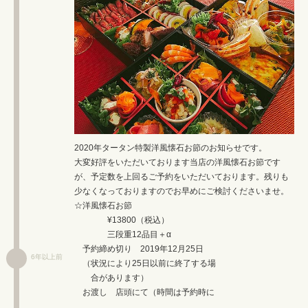
2020年タータン特製洋風懐石お節のお知らせです。
大変好評をいただいております当店の洋風懐石お節です
が、予定数を上回るご予約をいただいております。残りも
少なくなっておりますのでお早めにご検討くださいませ。
☆洋風懐石お節
¥13800（税込）
三段重12品目＋α
予約締め切り 2019年12月25日
6年以上前
（状況により25日以前に終了する場
合があります）
お渡し 店頭にて（時間は予約時に