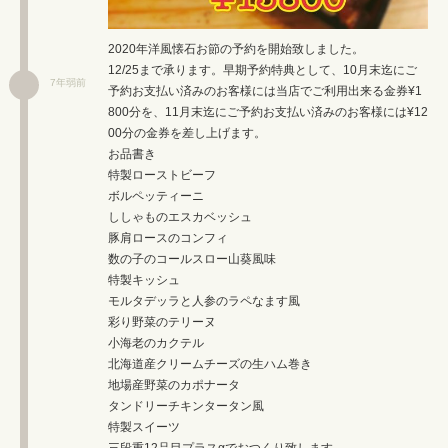
2020年洋風懐石お節の予約を開始致しました。
12/25まで承ります。早期予約特典として、10月末迄にご
7年弱前
予約お支払い済みのお客様には当店でご利用出来る金券¥1
800分を、11月末迄にご予約お支払い済みのお客様には¥12
00分の金券を差し上げます。
お品書き
特製ローストビーフ
ボルペッティーニ
ししゃものエスカベッシュ
豚肩ロースのコンフィ
数の子のコールスロー山葵風味
特製キッシュ
モルタデッラと人参のラペなます風
彩り野菜のテリーヌ
小海老のカクテル
北海道産クリームチーズの生ハム巻き
地場産野菜のカポナータ
タンドリーチキンタータン風
特製スイーツ
三段重12品目プラスαでおつくり致します。