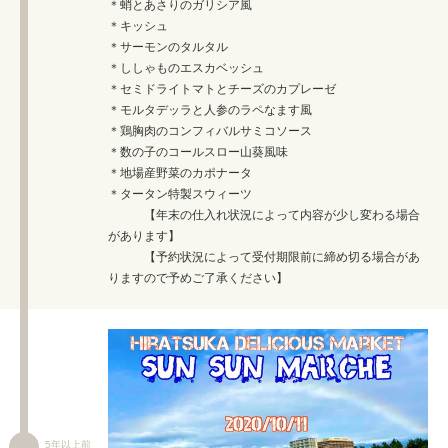
＊蛸とあさりのガリシア風
＊キッシュ
＊サーモンのタルタル
＊ししゃものエスカベッシュ
＊セミドライトマトとチーズのカプレーゼ
＊モルタデッラと人参のラペなます風
＊鶏胸肉のコンフィバルサミコソース
＊数の子のコールスロー山葵風味
＊地場産野菜のカポナータ
＊タータン特製スウィーツ
【年末の仕入れ状況によって内容が少し変わる場合
があります】
【予約状況によって受付期限前に締め切る場合があ
りますので予めご了承ください】
5年以上前