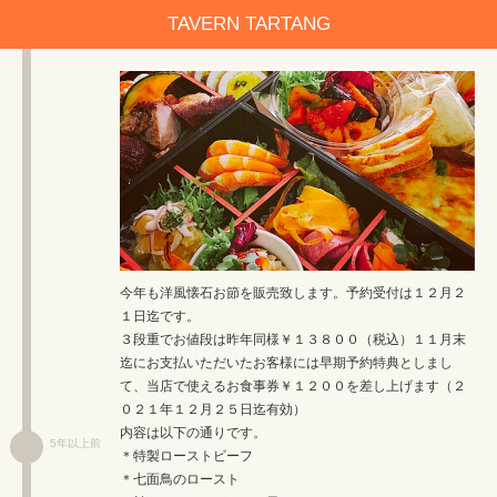
TAVERN TARTANG
今年も洋風懐石お節を販売致します。予約受付は１２月２
１日迄です。
３段重でお値段は昨年同様￥１３８００（税込）１１月末
迄にお支払いただいたお客様には早期予約特典としまし
て、当店で使えるお食事券￥１２００を差し上げます（２
０２１年１２月２５日迄有効）
内容は以下の通りです。
5年以上前
＊特製ローストビーフ
＊七面鳥のロースト