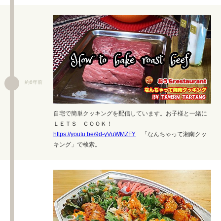
約6年前
自宅で簡単クッキングを配信しています。お子様と一緒に
ＬＥＴＳ ＣＯＯＫ！
https://youtu.be/9d-yVuWMZFY
「なんちゃって湘南クッ
キング」で検索。