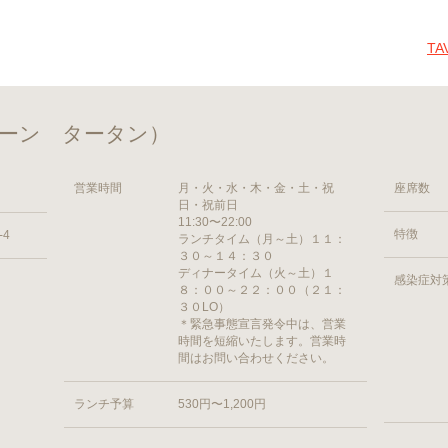
T
（タバーン タータン）
営業時間
月・火・水・木・金・土・祝
座席数
日・祝前日
11:30〜22:00
特徴
4
ランチタイム（月～土）１１：
３０～１４：３０
ディナータイム（火～土）１
感染症対
８：００～２２：００（２１：
３０LO）
＊緊急事態宣言発令中は、営業
時間を短縮いたします。営業時
間はお問い合わせください。
ランチ予算
530円〜1,200円