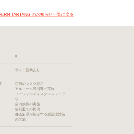
AVERN TARTANG のお知らせ一覧に戻る
8
ランチ営業あり
策
店員のマスク着用
アルコール等消毒の実施
ソーシャルディスタンスレイア
ウト
店内換気の実施
個別皿での提供
都道府県が指定する感染症対策
の実施