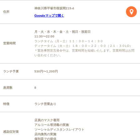
神奈川県平塚市根坂間219-4
住所
Googleマップで開く
月・火・水・木・金・土・祝日・祝前日
11:30〜22:00
ランチタイム（月～土）１１：３０～１４：３０
営業時間
ディナータイム（火～土）１８：００～２２：００（２１：３０LO）
＊緊急事態宣言発令中は、営業時間を短縮いたします。営業時間はお問
い合わせください。
ランチ予算
530円〜1,200円
座席数
8
特徴
ランチ営業あり
店員のマスク着用
アルコール等消毒の実施
ソーシャルディスタンスレイアウト
感染症対策
店内換気の実施
個別皿での提供