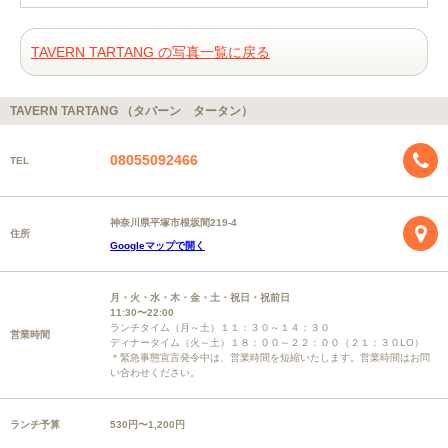
TAVERN TARTANG の写真一覧に戻る
TAVERN TARTANG （タバーン タータン）
08055092466
TEL
神奈川県平塚市根坂間219-4
住所
Googleマップで開く
月・火・水・木・金・土・祝日・祝前日
11:30〜22:00
ランチタイム（月～土）１１：３０～１４：３０
営業時間
ディナータイム（火～土）１８：００～２２：００（２１：３０LO）
＊緊急事態宣言発令中は、営業時間を短縮いたします。営業時間はお問
い合わせください。
ランチ予算
530円〜1,200円